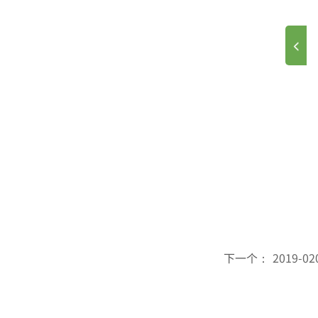
育的翘楚，
学系提供的
下一个：
2019-02