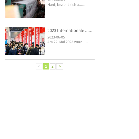
Hanf, bezieht sich a......
2023 Internationale ......
2023-06-05
Am 22. Mai 2023 wurd......
<
1
2
>
Telefon：0825-2229693 / 2623920 / 2624188
E-amil：sales@xlztex.com xlz@xlztex.com