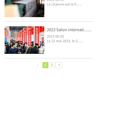
Le chanvre est la fi......
2023 Salon internati......
2023-06-05
Le 22 mai 2023, le S......
<
1
2
>
Téléphone：0825-2229693 / 2623920 / 2624188
E-amil：sales@xlztex.com xlz@xlztex.com